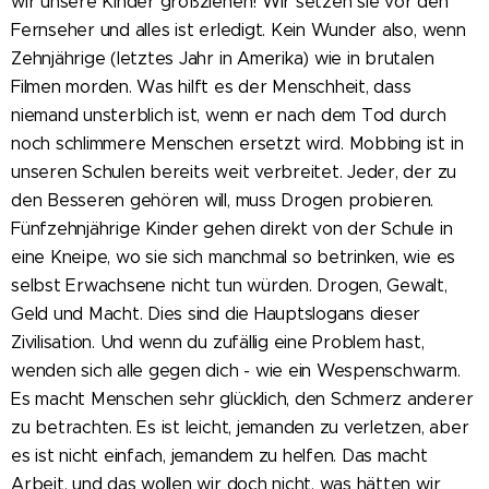
wir unsere Kinder großziehen! Wir setzen sie vor den
Fernseher und alles ist erledigt. Kein Wunder also, wenn
Zehnjährige (letztes Jahr in Amerika) wie in brutalen
Filmen morden. Was hilft es der Menschheit, dass
niemand unsterblich ist, wenn er nach dem Tod durch
noch schlimmere Menschen ersetzt wird. Mobbing ist in
unseren Schulen bereits weit verbreitet. Jeder, der zu
den Besseren gehören will, muss Drogen probieren.
Fünfzehnjährige Kinder gehen direkt von der Schule in
eine Kneipe, wo sie sich manchmal so betrinken, wie es
selbst Erwachsene nicht tun würden. Drogen, Gewalt,
Geld und Macht. Dies sind die Hauptslogans dieser
Zivilisation. Und wenn du zufällig eine Problem hast,
wenden sich alle gegen dich - wie ein Wespenschwarm.
Es macht Menschen sehr glücklich, den Schmerz anderer
zu betrachten. Es ist leicht, jemanden zu verletzen, aber
es ist nicht einfach, jemandem zu helfen. Das macht
Arbeit, und das wollen wir doch nicht, was hätten wir